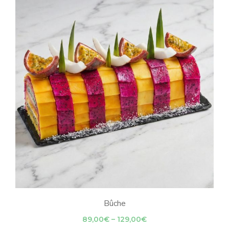
through
99,00€
Bûche
Price
89,00
€
–
129,00
€