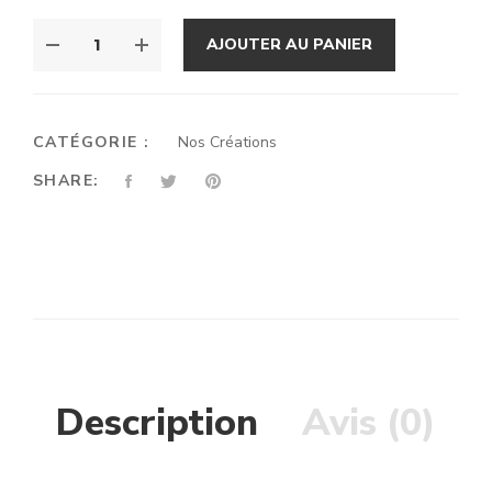
QUANTITÉ
AJOUTER AU PANIER
DE
PLATEAU
ÉTOILÉ
–
CATÉGORIE :
Nos Créations
UN
SHARE:
VOYAGE
FRUITÉ
Description
Avis (0)