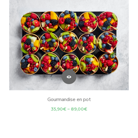
Gourmandise en pot
Price
35,90
€
–
89,00
€
range:
35,90€
through
89,00€