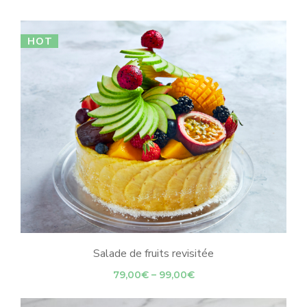
HOT
Salade de fruits revisitée
Price
79,00
€
–
99,00
€
range:
79,00€