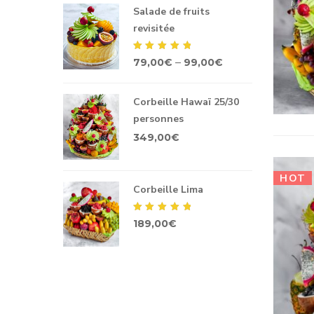
Salade de fruits
revisitée
Note
5.00
sur
–
79,00
€
99,00
€
5
Corbeille Hawaï 25/30
personnes
349,00
€
HOT
Corbeille Lima
Note
5.00
sur
189,00
€
5