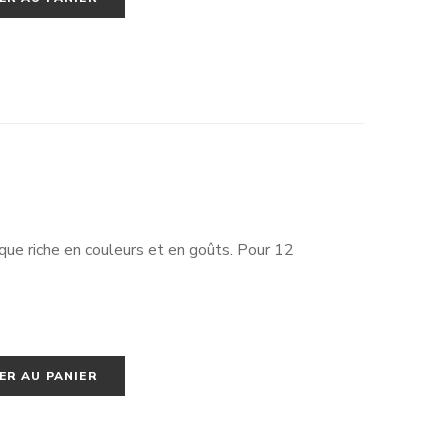
n hauteur. Cela vous permettra de mettre la création
main.
que riche en couleurs et en goûts. Pour 12
ER AU PANIER