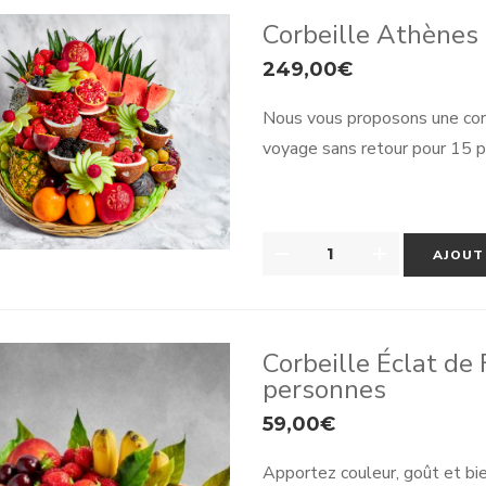
PERSONNES
Corbeille Athènes
249,00
€
Nous vous proposons une corbe
voyage sans retour pour 15 
QUANTITÉ
AJOUT
DE
CORBEILLE
ATHÈNES
Corbeille Éclat de 
personnes
59,00
€
Apportez couleur, goût et bi