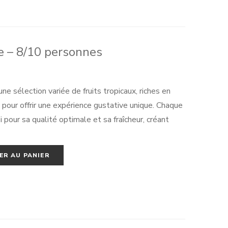
ve – 8/10 personnes
e sélection variée de fruits tropicaux, riches en
 pour offrir une expérience gustative unique. Chaque
 pour sa qualité optimale et sa fraîcheur, créant
euse de couleurs, de textures et de saveurs qui
ER AU PANIER