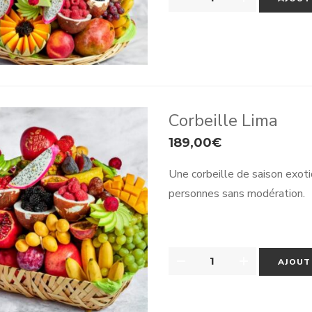
DE
dégustation puis les fruits e
HAWAÏ
au réfrigérateur pour le lende
REVISITÉE
35/40
PERSONNES
Corbeille Lima
189,00
€
Une corbeille de saison exoti
personnes sans modération.
QUANTITÉ
AJOUT
DE
CORBEILLE
LIMA