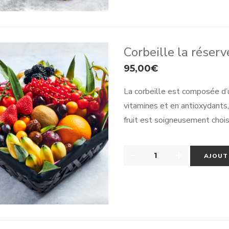
Corbeille la réser
95,00
€
La corbeille est composée d’un
vitamines et en antioxydants,
fruit est soigneusement choisi
ainsi une composition harmoni
ravira vos papilles.
QUANTITÉ
AJOUT
DE
CORBEILLE
LA
RÉSERVE
-
8/10