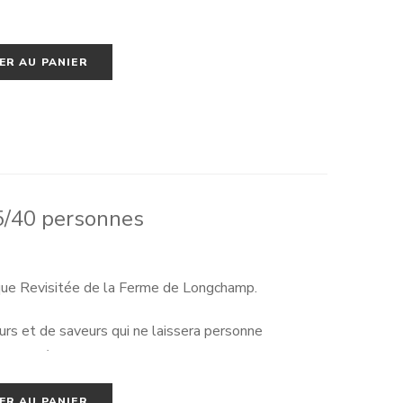
ER AU PANIER
5/40 personnes
que Revisitée de la Ferme de Longchamp.
urs et de saveurs qui ne laissera personne
 pour 35/40 personnes.
tation : Priorisez les fruits découpés en début de
ER AU PANIER