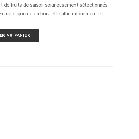
t de fruits de saison soigneusement sélectionnés.
aisse ajourée en bois, elle allie raffinement et
ER AU PANIER
occasions : anniversaire, remerciements, cadeau
nveillante