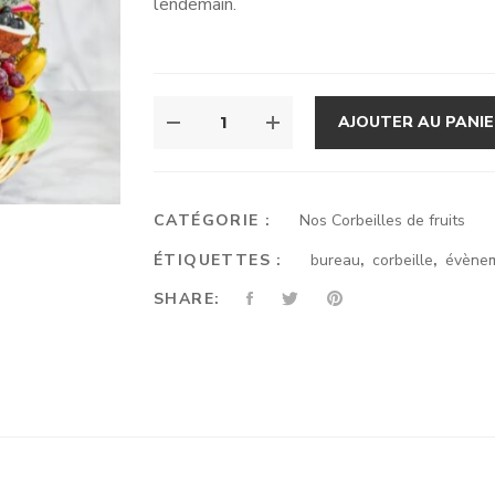
lendemain.
QUANTITÉ
AJOUTER AU PANI
DE
HAWAÏ
REVISITÉE
35/40
CATÉGORIE :
Nos Corbeilles de fruits
PERSONNES
ÉTIQUETTES :
bureau
,
corbeille
,
évène
SHARE: