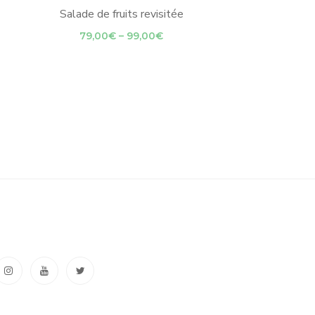
Salade de fruits revisitée
Price
79,00
€
–
99,00
€
range:
79,00€
through
99,00€