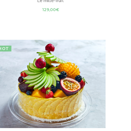
Le mille-fruit
129,00
€
HOT