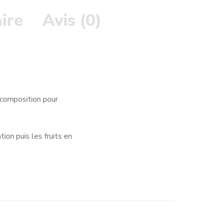
ire
Avis (0)
e composition pour
ion puis les fruits en