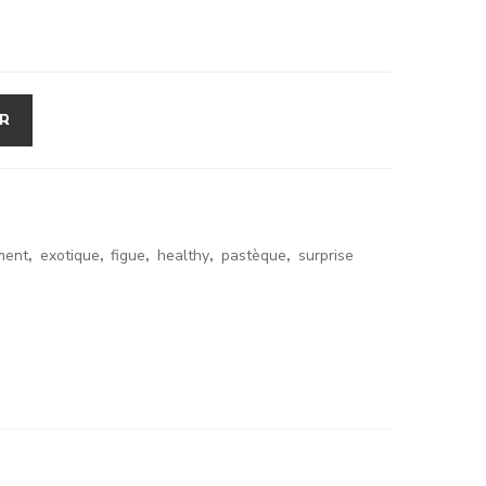
ER
ment
,
exotique
,
figue
,
healthy
,
pastèque
,
surprise