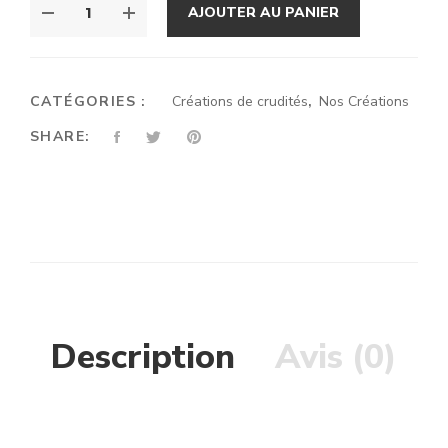
AJOUTER AU PANIER
DE
APÉRO
GREEN
3/5
CATÉGORIES :
Créations de crudités
,
Nos Créations
PERSONNES
SHARE:
Description
Avis (0)