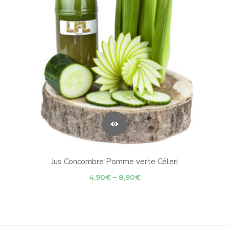
Jus Concombre Pomme verte Céleri
Price
4,90
€
–
8,90
€
range:
4,90€
through
8,90€