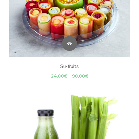
Su-fruits
Price
24,00
€
–
90,00
€
range:
24,00€
through
90,00€