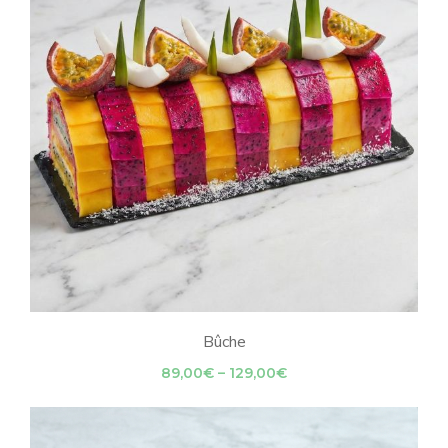
Bûche
Price
89,00
€
–
129,00
€
range:
89,00€
through